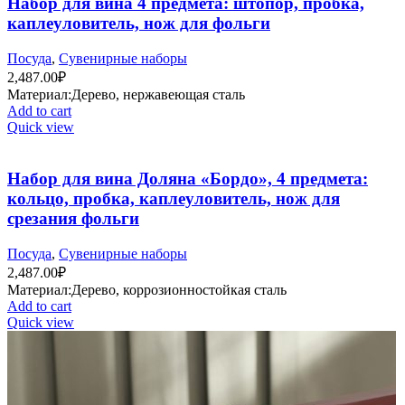
Набор для вина 4 предмета: штопор, пробка,
каплеуловитель, нож для фольги
Посуда
,
Сувенирные наборы
2,487.00
₽
Материал:Дерево, нержавеющая сталь
Add to cart
Quick view
Набор для вина Доляна «Бордо», 4 предмета:
кольцо, пробка, каплеуловитель, нож для
срезания фольги
Посуда
,
Сувенирные наборы
2,487.00
₽
Материал:Дерево, коррозионностойкая сталь
Add to cart
Quick view