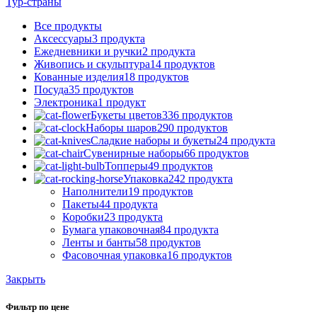
Тур-страны
Все
продукты
Аксессуары
3 продукта
Ежедневники и ручки
2 продукта
Живопись и скульптура
14 продуктов
Кованные изделия
18 продуктов
Посуда
35 продуктов
Электроника
1 продукт
Букеты цветов
336 продуктов
Наборы шаров
290 продуктов
Сладкие наборы и букеты
24 продукта
Сувенирные наборы
66 продуктов
Топперы
49 продуктов
Упаковка
242 продукта
Наполнители
19 продуктов
Пакеты
44 продукта
Коробки
23 продукта
Бумага упаковочная
84 продукта
Ленты и банты
58 продуктов
Фасовочная упаковка
16 продуктов
Закрыть
Фильтр по цене