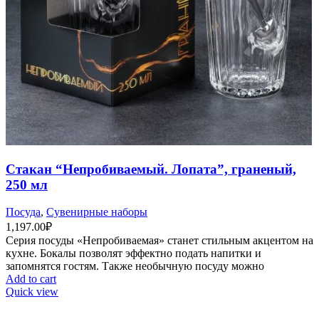
Стакан “Непробиваемый. Лопата”, граненый,
250 мл
Посуда
,
Сувенирные наборы
1,197.00
₽
Серия посуды «Непробиваемая» станет стильным акцентом на
кухне. Бокалы позволят эффектно подать напитки и
запомнятся гостям. Также необычную посуду можно
Add to cart
Quick view