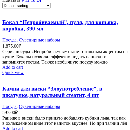
Показать
9
12
18
24
Бокал “Непробиваемый”, пуля, для коньяка,
коробка, 390 мл
Посуда
,
Сувенирные наборы
1,875.00
₽
Серия посуды «Непробиваемая» станет стильным акцентом на
кухне. Бокалы позволят эффектно подать напитки и
запомнятся гостям. Также необычную посуду можно
Add to cart
Quick view
Камни для виски “Злоупотребление”, в
шкатулке, натуральный стеатит, 4 шт
Посуда
,
Сувенирные наборы
597.00
₽
Раньше в виски было принято добавлять кубики льда, так как
в охлаждённом виде этот напиток вкуснее. Но при таянии лёд
Add to cart