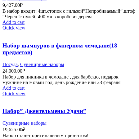
9,427.00
₽
В набор входит: 4шт.стопок с гильзой”Непробиваемый”,штоф
“Череп”с пулей, 400 мл в коробе из дерева.
Add to cart
Quick view
Набор шампуров в фанерном чемодане(18
предметов)
Посуда
,
Сувенирные наборы
24,000.00
₽
Набор для пикника в чемодане , для барбекю, подарок
мужчине на Новый год, день рождение или 23 февраля.
Add to cart
Quick view
Набор” Джентельмены Удачи”
Сувенирные наборы
19,625.00
₽
Набор станет оригинальным презентом!