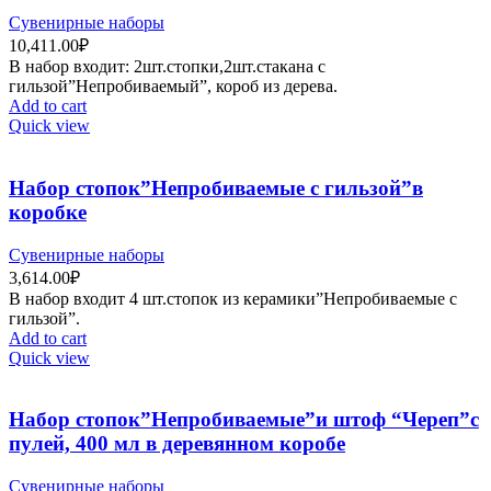
Сувенирные наборы
10,411.00
₽
В набор входит: 2шт.стопки,2шт.стакана с
гильзой”Непробиваемый”, короб из дерева.
Add to cart
Quick view
Набор стопок”Непробиваемые с гильзой”в
коробке
Сувенирные наборы
3,614.00
₽
В набор входит 4 шт.стопок из керамики”Непробиваемые с
гильзой”.
Add to cart
Quick view
Набор стопок”Непробиваемые”и штоф “Череп”с
пулей, 400 мл в деревянном коробе
Сувенирные наборы