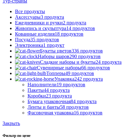
Тур-страны
Все
продукты
Аксессуары
3 продукта
Ежедневники и ручки
2 продукта
Живопись и скульптура
14 продуктов
Кованные изделия
18 продуктов
Посуда
35 продуктов
Электроника
1 продукт
Букеты цветов
336 продуктов
Наборы шаров
290 продуктов
Сладкие наборы и букеты
24 продукта
Сувенирные наборы
66 продуктов
Топперы
49 продуктов
Упаковка
242 продукта
Наполнители
19 продуктов
Пакеты
44 продукта
Коробки
23 продукта
Бумага упаковочная
84 продукта
Ленты и банты
58 продуктов
Фасовочная упаковка
16 продуктов
Закрыть
Фильтр по цене