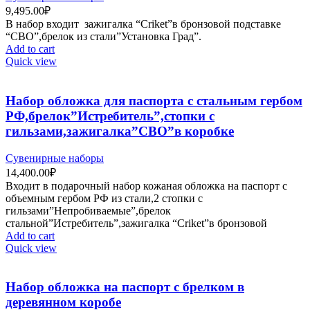
9,495.00
₽
В набор входит зажигалка “Criket”в бронзовой подставке
“СВО”,брелок из стали”Установка Град”.
Add to cart
Quick view
Набор обложка для паспорта с стальным гербом
РФ,брелок”Истребитель”,стопки с
гильзами,зажигалка”СВО”в коробке
Сувенирные наборы
14,400.00
₽
Входит в подарочный набор кожаная обложка на паспорт c
объемным гербом РФ из стали,2 стопки с
гильзами”Непробиваемые”,брелок
стальной”Истребитель”,зажигалка “Criket”в бронзовой
Add to cart
Quick view
Набор обложка на паспорт с брелком в
деревянном коробе