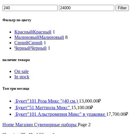
Filter
Фильтр по цвету
Красный
Красный
1
Малиновый
Малиновый
8
Синий
Синий
1
Черный
Черный
1
наличие товара
On sale
In stock
Топ три месяца
Букет"101 Роза Микс "(40 см.)
13,000.00
₽
Букет"51 Маттиола Микс"
15,100.00
₽
Букет"101 Альстромерия Микс" в упаковке
17,700.00
₽
Home
Магазин
Сувенирные наборы
Page 2