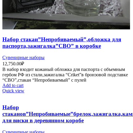
Набор стакан”Непробиваемый”,обложка для
паспорта,зажигалка”СВО” в коробке
Сувенирные наборы
12,750.00
₽
В набор входит кожаный обложка для паспорта c объемным
гербом РФ из стали,зажигалка “Criket”в бронзовой подставке
“СВО”,стакан “Непробиваемый” с пулей
Add to cart
Quick view
Набор
стаканов”Непробиваемые”брелок,зажигалка,кам
для виски в деревянном коробе
Сувенирные наборы