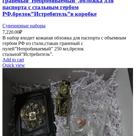
граненый”Непробиваемый”,обложка для
паспорта с стальным гербом
РФ,брелок”Истребитель”в коробке
Сувенирные наборы
7,220.00
₽
В набор входит кожаная обложка для паспорта c объемным
гербом РФ из стали,стакан граненый с
пулей”Непробиваемый” 250 мл,брелок
стальной”Истребитель”.
Add to cart
Quick view