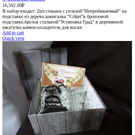
16,592.00
₽
В набор входит: 2шт.стакана с гильзой”Непробиваемый” на
подставке из дерева,зажигалка “Criket”в бронзовой
подставке,брелок стальной”Установка Град” в деревянной
шкатулке,камни-охладитель для виски
Add to cart
Quick view