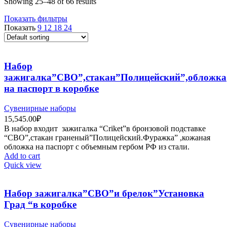
Showing 25–48 of 66 results
Показать фильтры
Показать
9
12
18
24
Набор
зажигалка”СВО”,стакан”Полицейский”,обложка
на паспорт в коробке
Сувенирные наборы
15,545.00
₽
В набор входит зажигалка “Criket”в бронзовой подставке
“СВО”,стакан граненый”Полицейский.Фуражка” ,кожаная
обложка на паспорт c объемным гербом РФ из стали.
Add to cart
Quick view
Набор зажигалка”СВО”и брелок”Установка
Град “в коробке
Сувенирные наборы