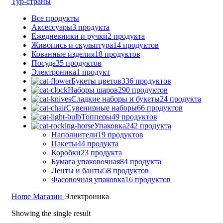
Тур-страны
Все
продукты
Аксессуары
3 продукта
Ежедневники и ручки
2 продукта
Живопись и скульптура
14 продуктов
Кованные изделия
18 продуктов
Посуда
35 продуктов
Электроника
1 продукт
Букеты цветов
336 продуктов
Наборы шаров
290 продуктов
Сладкие наборы и букеты
24 продукта
Сувенирные наборы
66 продуктов
Топперы
49 продуктов
Упаковка
242 продукта
Наполнители
19 продуктов
Пакеты
44 продукта
Коробки
23 продукта
Бумага упаковочная
84 продукта
Ленты и банты
58 продуктов
Фасовочная упаковка
16 продуктов
Home
Магазин
Электроника
Showing the single result