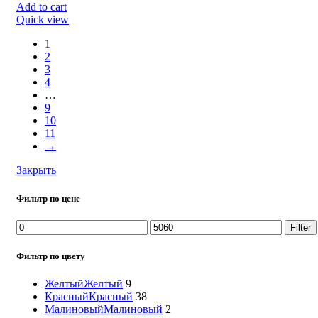
Add to cart
Quick view
1
2
3
4
…
9
10
11
→
Закрыть
Фильтр по цене
Filter
Фильтр по цвету
Желтый
Желтый
9
Красный
Красный
38
Малиновый
Малиновый
2