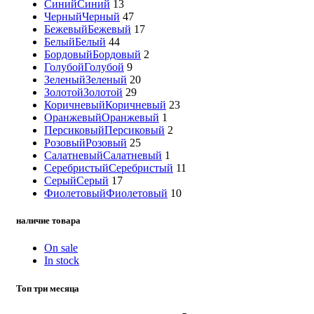
Синий
Синий
13
Черный
Черный
47
Бежевый
Бежевый
17
Белый
Белый
44
Бордовый
Бордовый
2
Голубой
Голубой
9
Зеленый
Зеленый
20
Золотой
Золотой
29
Коричневый
Коричневый
23
Оранжевый
Оранжевый
1
Персиковый
Персиковый
2
Розовый
Розовый
25
Салатневый
Салатневый
1
Серебристый
Серебристый
11
Серый
Серый
17
Фиолетовый
Фиолетовый
10
наличие товара
On sale
In stock
Топ три месяца