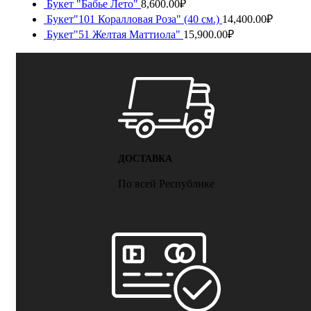
Букет "Бабье Лето"
8,600.00
₽
Букет"101 Коралловая Роза" (40 см.)
14,400.00
₽
Букет"51 Желтая Маттиола"
15,900.00
₽
ДОСТАВКА
По всей Республике