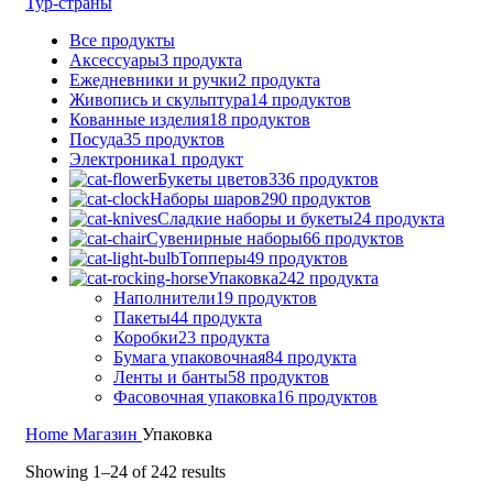
Тур-страны
Все
продукты
Аксессуары
3 продукта
Ежедневники и ручки
2 продукта
Живопись и скульптура
14 продуктов
Кованные изделия
18 продуктов
Посуда
35 продуктов
Электроника
1 продукт
Букеты цветов
336 продуктов
Наборы шаров
290 продуктов
Сладкие наборы и букеты
24 продукта
Сувенирные наборы
66 продуктов
Топперы
49 продуктов
Упаковка
242 продукта
Наполнители
19 продуктов
Пакеты
44 продукта
Коробки
23 продукта
Бумага упаковочная
84 продукта
Ленты и банты
58 продуктов
Фасовочная упаковка
16 продуктов
Home
Магазин
Упаковка
Showing 1–24 of 242 results