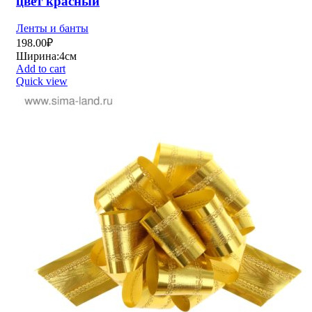
цвет красный
Ленты и банты
198.00
₽
Ширина:4см
Add to cart
Quick view