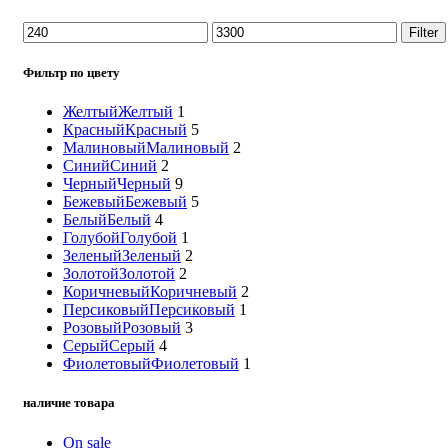
Доставка:
Поделиться:
ПОДАРКИ ДОНЕЦК
2024
ИП Мудрик А.В. ИНН ОГРН
.
Поиск
Сувенирные наборы
Сладкие наборы и букеты
Букеты цветов
Наборы шаров
Топперы
Упаковка
Логин / Регистрация
Корзина
Закрыть
Фильтры
Главная
Меню