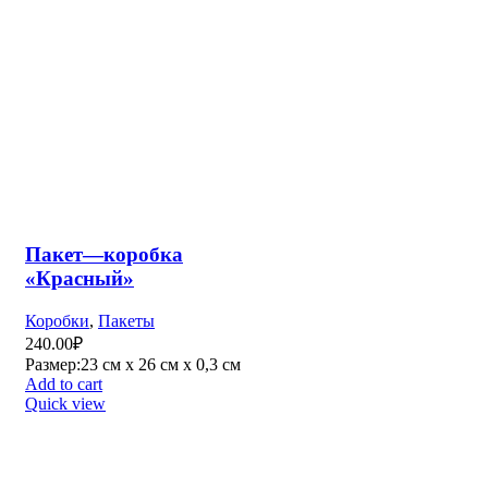
цвет чёрный
Коробки
,
Сувенирные наборы
345.00
₽
Add to cart
Quick view
Закрыть
Фильтр по цене
Filter
Фильтр по цвету
Желтый
Желтый
1
Красный
Красный
5
Малиновый
Малиновый
2
Синий
Синий
2
Черный
Черный
9
Бежевый
Бежевый
5
Белый
Белый
4