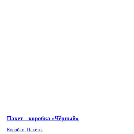
Голубой
Голубой
1
Зеленый
Зеленый
2
Золотой
Золотой
2
Коричневый
Коричневый
2
Персиковый
Персиковый
1
Розовый
Розовый
3
Серый
Серый
4
Фиолетовый
Фиолетовый
1
наличие товара
On sale
In stock
Топ три месяца
Букет "Осенний Вечер"
10,900.00
₽
Букет"101 Фиолетовая Роза" (40 см.)
14,400.00
₽
Букет "Большой"
16,100.00
₽