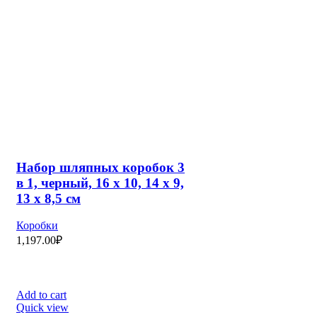
Размер:23 см х 26 см х 0,3 см
Add to cart
Quick view
Пакет—коробка «Чёрный»
Коробки
,
Пакеты
240.00
₽
Размер:18 см х 23 см х 11 см
Add to cart
Quick view
Футляр бархатный под
зажим для галстука
“Прямоугольник” классика
9*4*2,5, цвет красный,
вставка чёрная
Коробки
,
Сувенирные наборы
246.00
₽