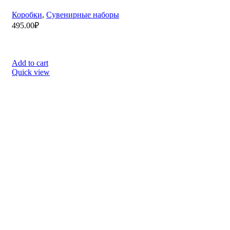
СОВЕТЫ И ОТВЕТЫ
Возврат товара
Правильная стирка одежды с логотипом
Как ухаживать за букетом
Правила хранения съедобных подарков
Как не попасть на мошенников
ЛИЧНЫЙ КАБИНЕТ
Заказы
Биллинг
Адреса
Настройки
ТОП РУБРИКИ
Кованные изделия
Атрибутика Донбасса
Изделия из кожи
Букеты роз
Мужской букет