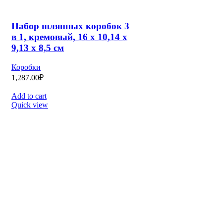
Пакет—коробка
«Красный»
Коробки
,
Пакеты
240.00
₽