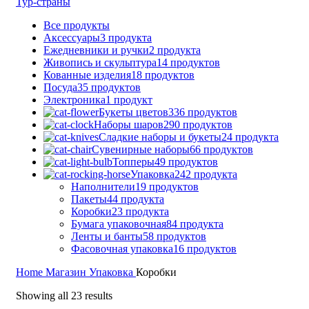
Тур-страны
Все
продукты
Аксессуары
3 продукта
Ежедневники и ручки
2 продукта
Живопись и скульптура
14 продуктов
Кованные изделия
18 продуктов
Посуда
35 продуктов
Электроника
1 продукт
Букеты цветов
336 продуктов
Наборы шаров
290 продуктов
Сладкие наборы и букеты
24 продукта
Сувенирные наборы
66 продуктов
Топперы
49 продуктов
Упаковка
242 продукта
Наполнители
19 продуктов
Пакеты
44 продукта
Коробки
23 продукта
Бумага упаковочная
84 продукта
Ленты и банты
58 продуктов
Фасовочная упаковка
16 продуктов
Home
Магазин
Упаковка
Коробки
Showing all 23 results