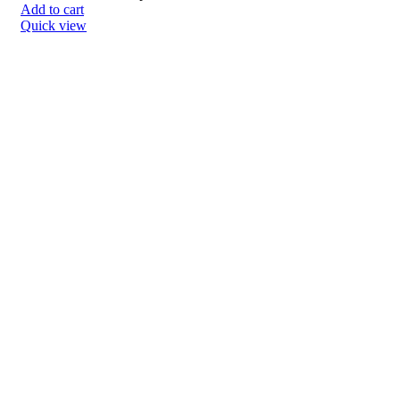
Add to cart
Quick view
Набор шляпных коробок 3
в 1,”Лавандовый”,16 х
10,14 х 9,13 х 8,5 см
Коробки
1,287.00
₽
Add to cart
Quick view