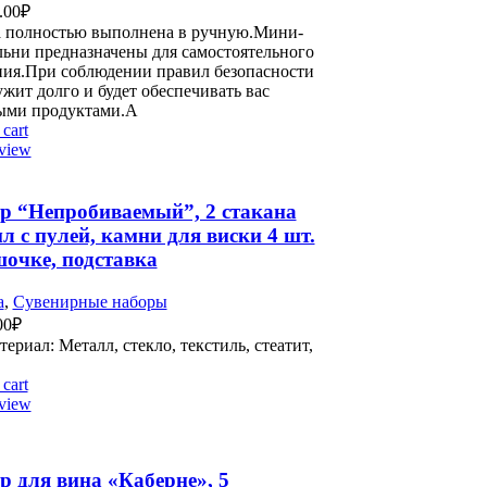
.00
₽
а полностью выполнена в ручную.Мини-
льни предназначены для самостоятельного
ния.При соблюдении правил безопасности
жит долго и будет обеспечивать вас
ыми продуктами.А
cart
view
р “Непробиваемый”, 2 стакана
л с пулей, камни для виски 4 шт.
шочке, подставка
а
,
Сувенирные наборы
00
₽
ал: Металл, стекло, текстиль, стеатит,
етон
cart
view
р для вина «Каберне», 5