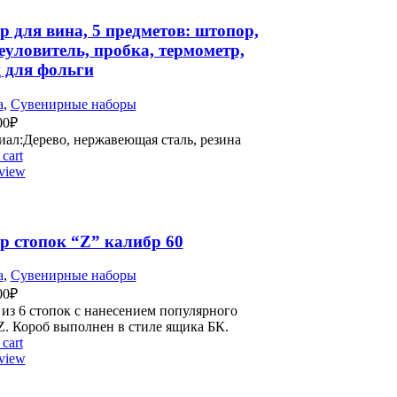
р для вина, 5 предметов: штопор,
еуловитель, пробка, термометр,
ц для фольги
а
,
Сувенирные наборы
00
₽
ал:Дерево, нержавеющая сталь, резина
cart
view
р стопок “Z” калибр 60
а
,
Сувенирные наборы
00
₽
из 6 стопок с нанесением популярного
Z. Короб выполнен в стиле ящика БК.
cart
view