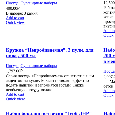
12,500
Посуда
,
Сувенирные наборы
Работ
400.00
₽
копти
В наборе: 3 камня
копче
Add to cart
прослу
Quick view
вкусн
Add to 
Quick 
Кружка “Непробиваемая”, 3 пули, для
Набо
пива , 500 мл
200 м
в ме
Посуда
,
Сувенирные наборы
1,797.00
₽
Посуд
Серия посуды «Непробиваемая» станет стильным
2,997.
акцентом на кухне. Бокалы позволят эффектно
Матери
подать напитки и запомнятся гостям. Также
б
необычную посуду можно
Add to 
Add to cart
Quick 
Quick view
Набор бокалов под виски “Герб ДНР”
Набо