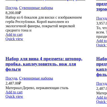
пред
Посуда
,
Сувенирные наборы
терм
8,200.00
₽
Набор из 6 бокалов для виски с изображением
Посуд
герба Республики. Короб выполнен из
3,957.
экологичной фанеры, покрытой морилкой
То, чт
среднего тона и
всем. 
Add to cart
празд
Quick view
Add to 
Quick 
Набор для вина 4 предмета: штопор,
Набо
пробка, каплеуловитель, нож для
пред
фольги
капл
фоль
Посуда
,
Сувенирные наборы
2,487.00
₽
Посуд
Материал:Дерево, нержавеющая сталь
2,487.
Add to cart
Матери
Quick view
Add to 
Quick 