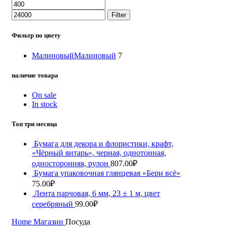
Filter
Фильтр по цвету
Малиновый
Малиновый
7
наличие товара
On sale
In stock
Топ три месяца
Бумага для декора и флористики, крафт,
«Чёрный янтарь», черная, однотонная,
односторонняя, рулон
807.00
₽
Бумага упаковочная глянцевая «Бери всё»
75.00
₽
Лента парчовая, 6 мм, 23 ± 1 м, цвет
серебряный
99.00
₽
Home
Магазин
Посуда