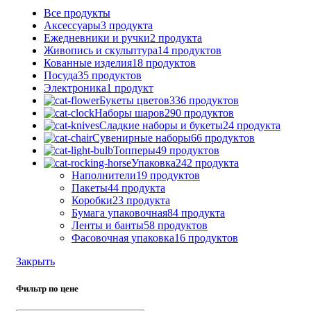
Все
продукты
Аксессуары
3 продукта
Ежедневники и ручки
2 продукта
Живопись и скульптура
14 продуктов
Кованные изделия
18 продуктов
Посуда
35 продуктов
Электроника
1 продукт
Букеты цветов
336 продуктов
Наборы шаров
290 продуктов
Сладкие наборы и букеты
24 продукта
Сувенирные наборы
66 продуктов
Топперы
49 продуктов
Упаковка
242 продукта
Наполнители
19 продуктов
Пакеты
44 продукта
Коробки
23 продукта
Бумага упаковочная
84 продукта
Ленты и банты
58 продуктов
Фасовочная упаковка
16 продуктов
Закрыть
Фильтр по цене