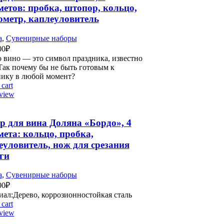
метов: пробка, штопор, кольцо,
ометр, каплеуловитель
а
,
Сувенирные наборы
00
₽
о вино — это символ праздника, известно
Так почему бы не быть готовым к
нику в любой момент?
cart
view
р для вина Доляна «Бордо», 4
мета: кольцо, пробка,
еуловитель, нож для срезания
ги
а
,
Сувенирные наборы
00
₽
ал:Дерево, коррозионностойкая сталь
cart
view