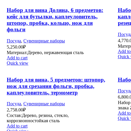
Набор для вина Доляна, 6 предметов:
Набо
кейс для бутылки, каплеуловитель,
капл
штопор, пробка, кольцо, нож для
резе
фольги
Посуд
4,770.
Посуда
,
Сувенирные наборы
Матери
5,250.00
₽
Add to 
Материал:Дерево, нержавеющая сталь
Quick 
Add to cart
Quick view
Набор для вина, 5 предметов: штопор,
Набо
нож для срезания фольги, пробка,
Посуд
каплеуловитель, термометр
6,800.
Набор 
Посуда
,
Сувенирные наборы
знака 
2,758.00
₽
Add to 
Состав:Дерево, резина, стекло,
Quick 
коррозионностойкая сталь
Add to cart