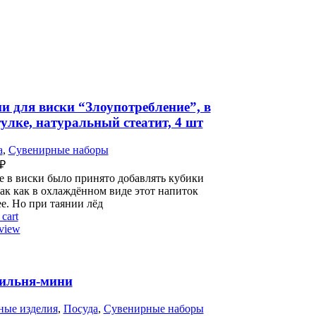
и для виски “Злоупотребление”, в
улке, натуральный стеатит, 4 шт
а
,
Сувенирные наборы
₽
е в виски было принято добавлять кубики
так как в охлаждённом виде этот напиток
е. Но при таянии лёд
cart
view
ильня-мини
ные изделия
,
Посуда
,
Сувенирные наборы