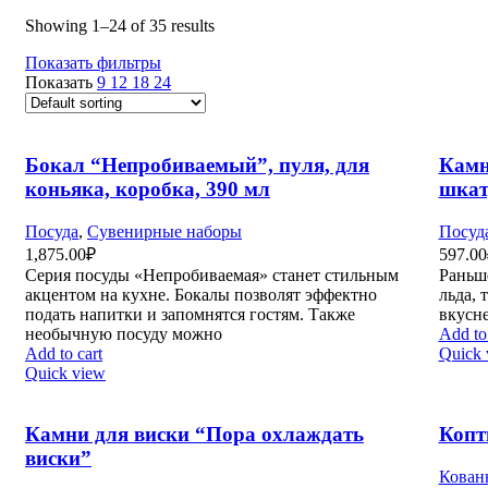
Showing 1–24 of 35 results
Показать фильтры
Показать
9
12
18
24
Бокал “Непробиваемый”, пуля, для
Камн
коньяка, коробка, 390 мл
шкат
Посуда
,
Сувенирные наборы
Посуд
1,875.00
₽
597.00
Серия посуды «Непробиваемая» станет стильным
Раньш
акцентом на кухне. Бокалы позволят эффектно
льда, 
подать напитки и запомнятся гостям. Также
вкусне
необычную посуду можно
Add to 
Add to cart
Quick 
Quick view
Камни для виски “Пора охлаждать
Копт
виски”
Кован