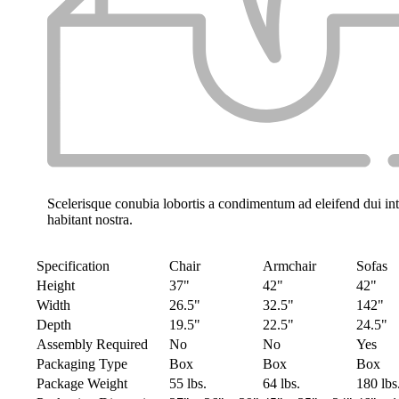
Scelerisque conubia lobortis a condimentum ad eleifend dui i
habitant nostra.
Specification
Chair
Armchair
Sofas
Height
37"
42"
42"
Width
26.5"
32.5"
142"
Depth
19.5"
22.5"
24.5"
Assembly Required
No
No
Yes
Packaging Type
Box
Box
Box
Package Weight
55 lbs.
64 lbs.
180 lbs