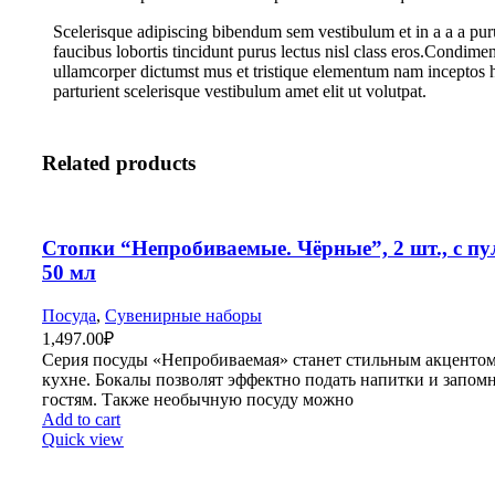
Scelerisque adipiscing bibendum sem vestibulum et in a a a pur
faucibus lobortis tincidunt purus lectus nisl class eros.Condime
ullamcorper dictumst mus et tristique elementum nam inceptos 
parturient scelerisque vestibulum amet elit ut volutpat.
Related products
Стопки “Непробиваемые. Чёрные”, 2 шт., с пу
50 мл
Посуда
,
Сувенирные наборы
1,497.00
₽
Серия посуды «Непробиваемая» станет стильным акцентом
кухне. Бокалы позволят эффектно подать напитки и запом
гостям. Также необычную посуду можно
Add to cart
Quick view