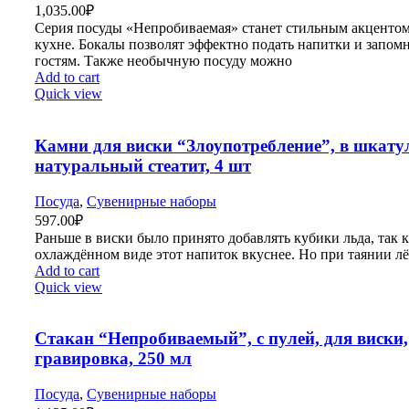
1,035.00
₽
Серия посуды «Непробиваемая» станет стильным акцентом
кухне. Бокалы позволят эффектно подать напитки и запом
гостям. Также необычную посуду можно
Add to cart
Quick view
Камни для виски “Злоупотребление”, в шкату
натуральный стеатит, 4 шт
Посуда
,
Сувенирные наборы
597.00
₽
Раньше в виски было принято добавлять кубики льда, так к
охлаждённом виде этот напиток вкуснее. Но при таянии л
Add to cart
Quick view
Стакан “Непробиваемый”, с пулей, для виски,
гравировка, 250 мл
Посуда
,
Сувенирные наборы