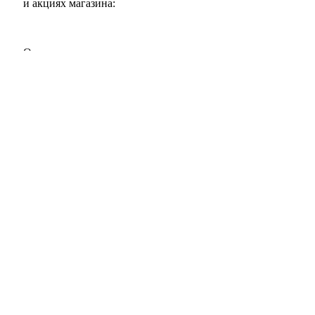
и акциях магазина:
Оплата:
Доставка:
Поделиться:
ПОДАРКИ ДОНЕЦК
2024
ИП Мудрик А.В. ИНН ОГРН
.
Поиск
Каталог
Меню