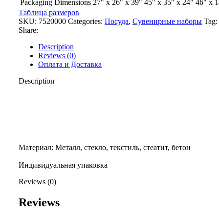
Packaging Dimensions
27" x 26" x 39"
45" x 35" x 24"
46" x 1
Таблица размеров
SKU:
7520000
Categories:
Посуда
,
Сувенирные наборы
Tag:
Share:
Description
Reviews (0)
Оплата и Доставка
Description
Материал: Металл, стекло, текстиль, стеат
Индивидуальная упаковка
Reviews (0)
Reviews