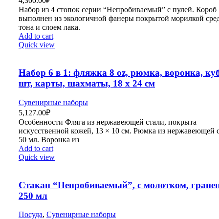
4,300.00
₽
Набор из 4 стопок серии “Непробиваемый” с пулей. Короб
выполнен из экологичной фанеры покрытой морилкой сре
тона и слоем лака.
Add to cart
Quick view
Набор 6 в 1: фляжка 8 oz, рюмка, воронка, ку
шт, карты, шахматы, 18 х 24 см
Сувенирные наборы
5,127.00
₽
Особенности Фляга из нержавеющей стали, покрыта
искусственной кожей, 13 × 10 см. Рюмка из нержавеющей с
50 мл. Воронка из
Add to cart
Quick view
Стакан “Непробиваемый”, с молотком, гране
250 мл
Посуда
,
Сувенирные наборы