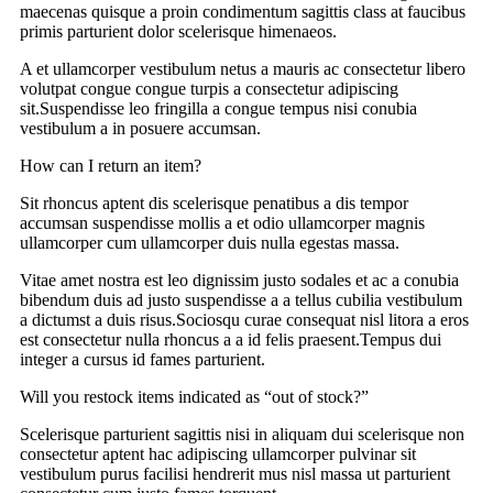
maecenas quisque a proin condimentum sagittis class at faucibus
primis parturient dolor scelerisque himenaeos.
A et ullamcorper vestibulum netus a mauris ac consectetur libero
volutpat congue congue turpis a consectetur adipiscing
sit.Suspendisse leo fringilla a congue tempus nisi conubia
vestibulum a in posuere accumsan.
How can I return an item?
Sit rhoncus aptent dis scelerisque penatibus a dis tempor
accumsan suspendisse mollis a et odio ullamcorper magnis
ullamcorper cum ullamcorper duis nulla egestas massa.
Vitae amet nostra est leo dignissim justo sodales et ac a conubia
bibendum duis ad justo suspendisse a a tellus cubilia vestibulum
a dictumst a duis risus.Sociosqu curae consequat nisl litora a eros
est consectetur nulla rhoncus a a id felis praesent.Tempus dui
integer a cursus id fames parturient.
Will you restock items indicated as “out of stock?”
Scelerisque parturient sagittis nisi in aliquam dui scelerisque non
consectetur aptent hac adipiscing ullamcorper pulvinar sit
vestibulum purus facilisi hendrerit mus nisl massa ut parturient