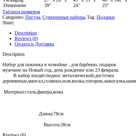
Dimensions
39"
24"
25"
Таблица размеров
Categories:
Посуда
,
Сувенирные наборы
Tag:
Подарки
Share:
Description
Reviews (0)
Оплата и Доставка
Description
Набор
для пикника в
чемодане
, для барбекю, подарок
мужчине на Новый год, день рождение или 23 февраля.
В набор входят:поднос металлический,досточки
деревянные,мангал,солянки,нож,вилка,топорик,зажигалка,шам
Материал:сталь,фанера,кожа
Длина:78см
Высота:28см
Reviews (0)