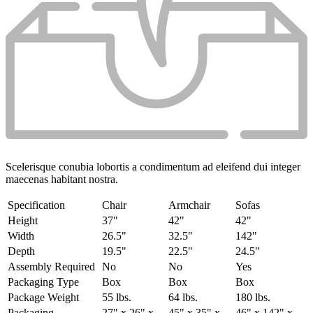
Scelerisque conubia lobortis a condimentum ad eleifend dui integer
maecenas habitant nostra.
Specification
Chair
Armchair
Sofas
Height
37"
42"
42"
Width
26.5"
32.5"
142"
Depth
19.5"
22.5"
24.5"
Assembly Required
No
No
Yes
Packaging Type
Box
Box
Box
Package Weight
55 lbs.
64 lbs.
180 lbs.
Packaging
27" x 26" x
45" x 35" x
46" x 142" x