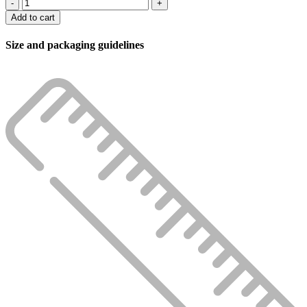
Набор
шампуров
Add to cart
в
фанерном
Size and packaging guidelines
чемодане(18
предметов)
quantity