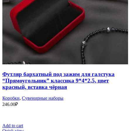
Футляр бархатный под зажим для галстука
“Прямоугольник” классика 9*4*2,5, цвет
красный, вставка чёрная
Коробки
,
Сувенирные наборы
246.00
₽
Add to cart
Quick view