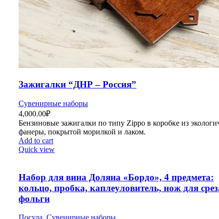
Зажигалки “ДНР – Россия”
Сувенирные наборы
4,000.00
₽
Бензиновые зажигалки по типу Zippo в коробке из эколог
фанеры, покрытой морилкой и лаком.
Add to cart
Quick view
Набор для вина Доляна «Бордо», 4 предмета:
кольцо, пробка, каплеуловитель, нож для сре
фольги
Посуда
,
Сувенирные наборы