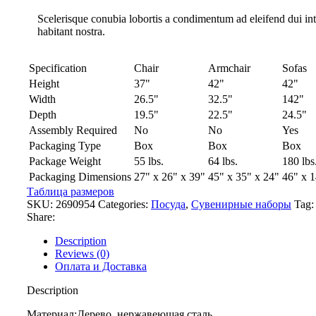
Scelerisque conubia lobortis a condimentum ad eleifend dui i
habitant nostra.
Specification
Chair
Armchair
Sofas
Height
37"
42"
42"
Width
26.5"
32.5"
142"
Depth
19.5"
22.5"
24.5"
Assembly Required
No
No
Yes
Packaging Type
Box
Box
Box
Package Weight
55 lbs.
64 lbs.
180 lbs
Packaging Dimensions
27" x 26" x 39"
45" x 35" x 24"
46" x 1
Таблица размеров
SKU:
2690954
Categories:
Посуда
,
Сувенирные наборы
Tag:
Share:
Description
Reviews (0)
Оплата и Доставка
Description
Материал:Дерево, нержавеющая сталь