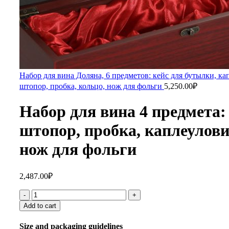
Набор для вина Доляна, 6 предметов: кейс для бутылки, ка
штопор, пробка, кольцо, нож для фольги
5,250.00
₽
Набор для вина 4 предмета:
штопор, пробка, каплеулови
нож для фольги
2,487.00
₽
Add to cart
Size and packaging guidelines