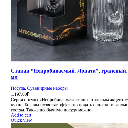
Стакан “Непробиваемый. Лопата”, граненый,
мл
Посуда
,
Сувенирные наборы
1,197.00
₽
Серия посуды «Непробиваемая» станет стильным акцентом
кухне. Бокалы позволят эффектно подать напитки и запом
гостям. Также необычную посуду можно
Add to cart
Quick view