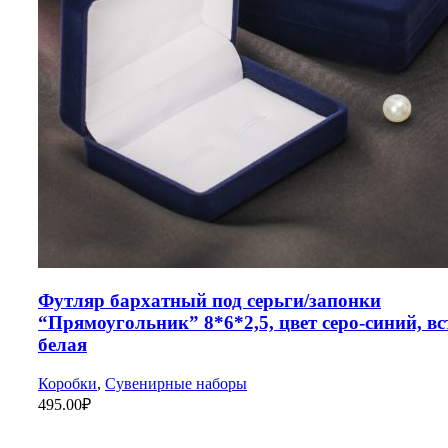
Футляр бархатный под серьги/запонки
“Прямоугольник” 8*6*2,5, цвет серо-синий, в
белая
Коробки
,
Сувенирные наборы
495.00
₽