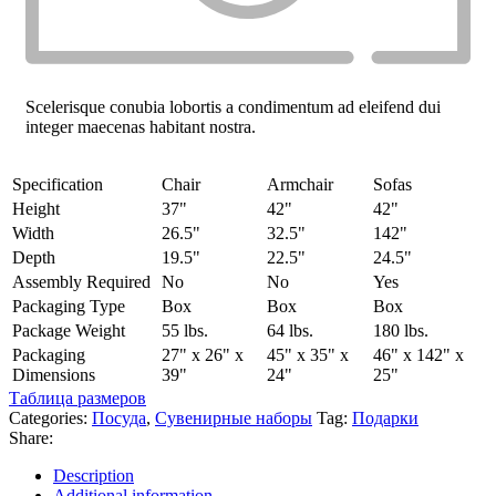
Scelerisque conubia lobortis a condimentum ad eleifend dui
integer maecenas habitant nostra.
Specification
Chair
Armchair
Sofas
Height
37"
42"
42"
Width
26.5"
32.5"
142"
Depth
19.5"
22.5"
24.5"
Assembly Required
No
No
Yes
Packaging Type
Box
Box
Box
Package Weight
55 lbs.
64 lbs.
180 lbs.
Packaging
27" x 26" x
45" x 35" x
46" x 142" x
Dimensions
39"
24"
25"
Таблица размеров
Categories:
Посуда
,
Сувенирные наборы
Tag:
Подарки
Share:
Description
Additional information