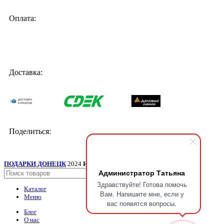
Оплата:
Доставка:
Поделиться:
ПОДАРКИ ДОНЕЦК
2024
ИП Мудрик А.В. ИНН ОГРН
.
Администратор Татьяна
Поиск
Здравствуйте! Готова помочь
Каталог
Вам. Напишите мне, если у
Меню
вас появятся вопросы.
Блог
О нас