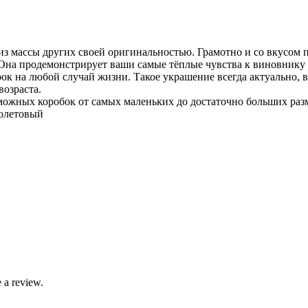
з массы других своей оригинальностью. Грамотно и со вкусом п
а продемонстрирует ваши самые тёплые чувства к виновнику т
ок на любой случай жизни. Такое украшение всегда актуально, 
озраста.
ожных коробок от самых маленьких до достаточно больших разм
вет:Фио
 a review.