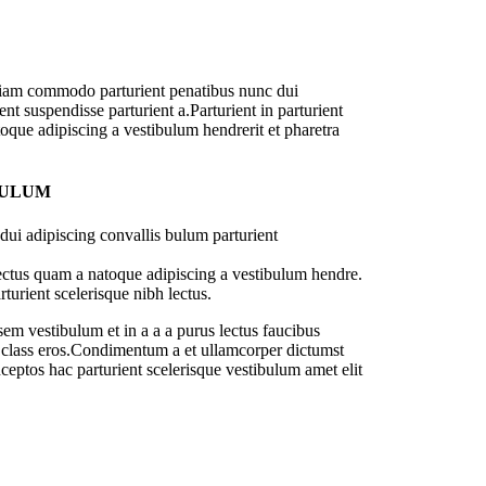
diam commodo parturient penatibus nunc dui
nt suspendisse parturient a.Parturient in parturient
oque adipiscing a vestibulum hendrerit et pharetra
BULUM
ui adipiscing convallis bulum parturient
lectus quam a natoque adipiscing a vestibulum hendre.
turient scelerisque nibh lectus.
em vestibulum et in a a a purus lectus faucibus
sl class eros.Condimentum a et ullamcorper dictumst
ceptos hac parturient scelerisque vestibulum amet elit