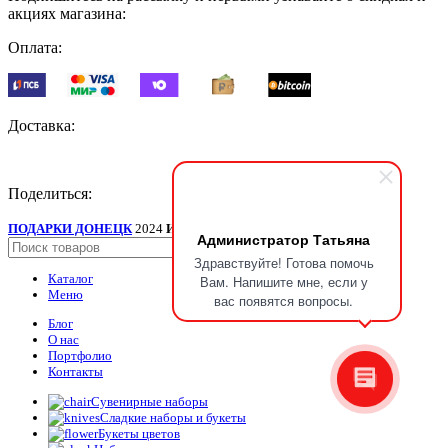
акциях магазина:
Оплата:
Доставка:
Поделиться:
ПОДАРКИ ДОНЕЦК
2024
ИП Мудрик А.В. ИНН ОГРН
.
Администратор Татьяна
Поиск
Здравствуйте! Готова помочь
Каталог
Вам. Напишите мне, если у
Меню
вас появятся вопросы.
Блог
О нас
Портфолио
Контакты
Сувенирные наборы
Сладкие наборы и букеты
Букеты цветов