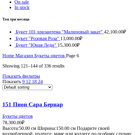
On sale
In stock
Топ три месяца
Букет 101 хризантема "Малиновый закат"
42,100.00
₽
Букет "Розовая Роза"
13,000.00
₽
Букет "Юная Леди"
15,300.00
₽
Home
Магазин
Букеты цветов
Page 6
Showing 121–144 of 336 results
Показать фильтры
Показать
9
12
18
24
151 Пион Сара Бернар
Букеты цветов
78,300.00
₽
Высота:50.
00 см
Ширина:150.0
0 см
Подарите своей
возлюбленной, подруге, маме или коллеге по особому случаю