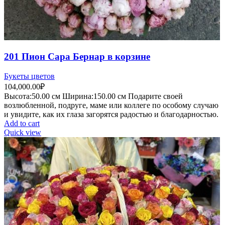
201 Пион Сара Бернар в корзине
Букеты цветов
104,000.00
₽
Высота:50.
00 см
Ширина:150.0
0 см
Подарите своей
возлюбленной, подруге, маме или коллеге по особому случаю
и увидите, как их глаза загорятся радостью и благодарностью.
Add to cart
Quick view