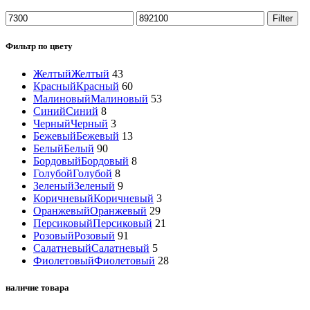
Filter
Фильтр по цвету
Желтый
Желтый
43
Красный
Красный
60
Малиновый
Малиновый
53
Синий
Синий
8
Черный
Черный
3
Бежевый
Бежевый
13
Белый
Белый
90
Бордовый
Бордовый
8
Голубой
Голубой
8
Зеленый
Зеленый
9
Коричневый
Коричневый
3
Оранжевый
Оранжевый
29
Персиковый
Персиковый
21
Розовый
Розовый
91
Салатневый
Салатневый
5
Фиолетовый
Фиолетовый
28
наличие товара