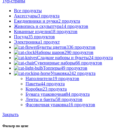
Тур-страны
Все
продукты
Аксессуары
3 продукта
Ежедневники и ручки
2 продукта
Живопись и скульптура
14 продуктов
Кованные изделия
18 продуктов
Посуда
35 продуктов
Электроника
1 продукт
Букеты цветов
336 продуктов
Наборы шаров
290 продуктов
Сладкие наборы и букеты
24 продукта
Сувенирные наборы
66 продуктов
Топперы
49 продуктов
Упаковка
242 продукта
Наполнители
19 продуктов
Пакеты
44 продукта
Коробки
23 продукта
Бумага упаковочная
84 продукта
Ленты и банты
58 продуктов
Фасовочная упаковка
16 продуктов
Закрыть
Фильтр по цене