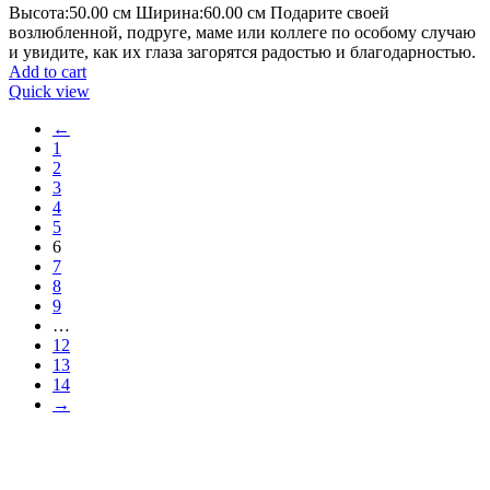
Высота:50.
00 см
Ширина:60
.00 см
Подарите своей
возлюбленной, подруге, маме или коллеге по особому случаю
и увидите, как их глаза загорятся радостью и благодарностью.
Add to cart
Quick view
←
1
2
3
4
5
6
7
8
9
…
12
13
14
→