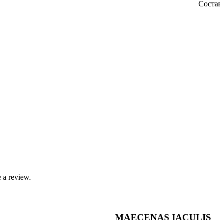
 в дизайнерскую упаковку 
 a review.
MAECENAS IACULIS