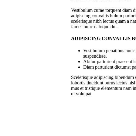
Vestibulum curae torquent diam 
adipiscing convallis bulum parturie
scelerisque nibh lectus quam a nat
fames nunc natoque dui.
ADIPISCING CONVALLIS 
Vestibulum penatibus nunc d
suspendisse.
Abitur parturient praesent 
Diam parturient dictumst par
Scelerisque adipiscing bibendum s
lobortis tincidunt purus lectus ni
mus et tristique elementum nam in
ut volutpat.