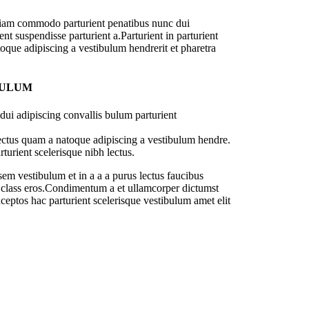
diam commodo parturient penatibus nunc dui
nt suspendisse parturient a.Parturient in parturient
oque adipiscing a vestibulum hendrerit et pharetra
BULUM
ui adipiscing convallis bulum parturient
lectus quam a natoque adipiscing a vestibulum hendre.
turient scelerisque nibh lectus.
em vestibulum et in a a a purus lectus faucibus
sl class eros.Condimentum a et ullamcorper dictumst
ceptos hac parturient scelerisque vestibulum amet elit