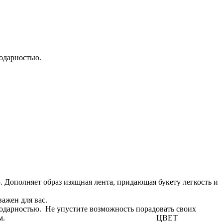
годарностью.
Дополняет образ изящная лента, придающая букету легкость и
важен для вас.
агодарностью. Не упустите возможность порадовать своих
дце своей теплотой и изяществом. ЦВЕТ