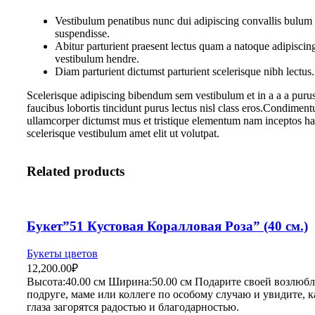
Vestibulum penatibus nunc dui adipiscing convallis bulum 
suspendisse.
Abitur parturient praesent lectus quam a natoque adipiscin
vestibulum hendre.
Diam parturient dictumst parturient scelerisque nibh lectus.
Scelerisque adipiscing bibendum sem vestibulum et in a a a purus
faucibus lobortis tincidunt purus lectus nisl class eros.Condiment
ullamcorper dictumst mus et tristique elementum nam inceptos ha
scelerisque vestibulum amet elit ut volutpat.
Related products
Букет”51 Кустовая Коралловая Роза” (40 см.)
Букеты цветов
12,200.00
₽
Высота:40.
00 см
Ширина:50
.00 см
Подарите своей возлюбл
подруге, маме или коллеге по особому случаю и увидите, к
глаза загорятся радостью и благодарностью.