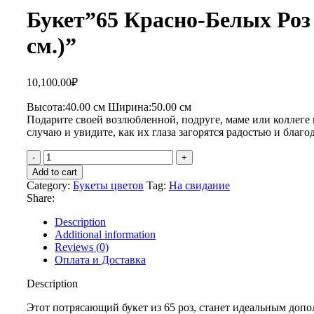
Букет”65 Красно-Белых Роз 
см.)”
10,100.00
₽
Высота:40.
00 см
Ширина:50
.00 см
Подарите своей возлюбленной, подруге, маме или коллеге
случаю и увидите, как их глаза загорятся радостью и благо
Букет"65
Красно-
Add to cart
Белых
Category:
Букеты цветов
Tag:
На свидание
Роз
Share:
(40
см.)"
Description
quantity
Additional information
Reviews (0)
Оплата и Доставка
Description
Этот потрясающий букет из 65 роз, станет идеальным доп