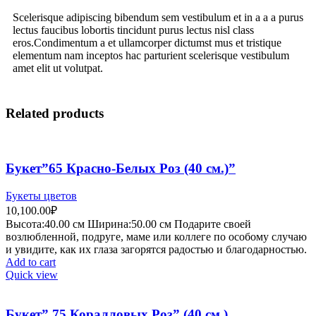
Scelerisque adipiscing bibendum sem vestibulum et in a a a purus
lectus faucibus lobortis tincidunt purus lectus nisl class
eros.Condimentum a et ullamcorper dictumst mus et tristique
elementum nam inceptos hac parturient scelerisque vestibulum
amet elit ut volutpat.
Related products
Букет”65 Красно-Белых Роз (40 см.)”
Букеты цветов
10,100.00
₽
Высота:40.
00 см
Ширина:50
.00 см
Подарите своей
возлюбленной, подруге, маме или коллеге по особому случаю
и увидите, как их глаза загорятся радостью и благодарностью.
Add to cart
Quick view
Букет” 75 Коралловых Роз” (40 см.)