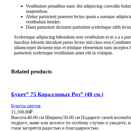
Vestibulum penatibus nunc dui adipiscing convallis bulum
suspendisse.
Abitur parturient praesent lectus quam a natoque adipisci
vestibulum hendre.
Diam parturient dictumst parturient scelerisque nibh lectu
Scelerisque adipiscing bibendum sem vestibulum et in a a a pur
faucibus lobortis tincidunt purus lectus nisl class eros.Condime
ullamcorper dictumst mus et tristique elementum nam inceptos 
parturient scelerisque vestibulum amet elit ut volutpat.
Related products
Букет” 75 Коралловых Роз” (40 см.)
Букеты цветов
11,100.00
₽
Высота:40.
00 см
Ширина:50
.00 см
Подарите своей возлюбл
подруге, маме или коллеге по особому случаю и увидите, к
глаза загорятся радостью и благодарностью.