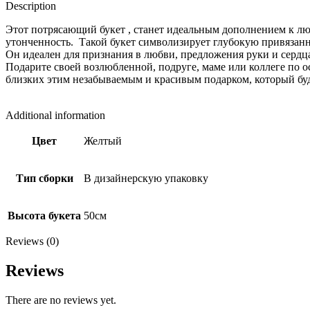
Description
Этот потрясающий букет , станет идеальным дополнением к лю
утонченность. Такой букет символизирует глубокую привязанно
Он идеален для признания в любви, предложения руки и сердца 
Подарите своей возлюбленной, подруге, маме или коллеге по о
близких этим незабываемым и красивым подарко
Состав:Мимоза (1 пучок) –
Additional information
Цвет
Желтый
Тип сборки
В дизайнерскую упаковку
Высота букета
50см
Reviews (0)
Reviews
There are no reviews yet.