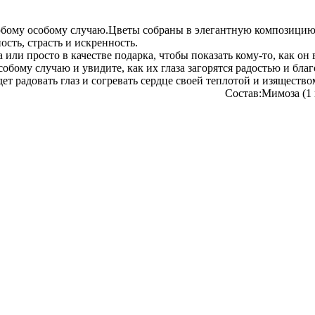
бому особому случаю.Цветы собраны в элегантную композицию. 
сть, страсть и искренность.
или просто в качестве подарка, чтобы показать кому-то, как он 
собому случаю и увидите, как их глаза загорятся радостью и бл
м, который будет радовать глаз и согревать сер
 7 шт. Сборка в дизайнерску