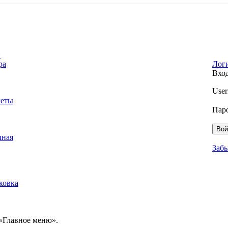
и
Логи
ра
Вхо
User
кеты
Пар
Вой
чная
Заб
ковка
 «Главное меню».