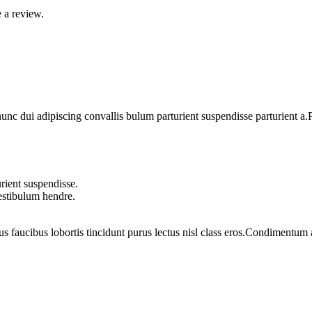
 a review.
 dui adipiscing convallis bulum parturient suspendisse parturient a.Pa
rient suspendisse.
vestibulum hendre.
us faucibus lobortis tincidunt purus lectus nisl class eros.Condimentum