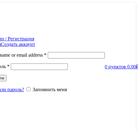
н / Регистрация
д
Создать аккаунт
name or email address
*
оль
*
0
пунктов
0.00
ти
ыли пароль?
Запомнить меня