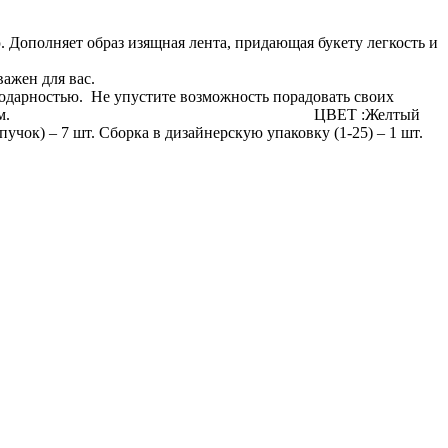
Дополняет образ изящная лента, придающая букету легкость и
важен для вас.
агодарностью. Не упустите возможность порадовать своих
дце своей теплотой и изяществом. ЦВЕТ :Желтый
ю упаковку (1-25) – 1 шт.