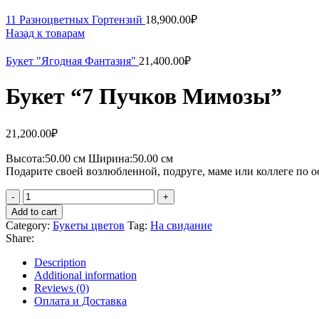
11 Разноцветных Гортензий
18,900.00
₽
Назад к товарам
Букет "Ягодная Фантазия"
21,400.00
₽
Букет “7 Пучков Мимозы”
21,200.00
₽
Высота:50.
00 см
Ширина:50.0
0 см
Подарите своей возлюбленной, подруге, маме или коллеге по ос
Букет
"7
Add to cart
Пучков
Category:
Букеты цветов
Tag:
На свидание
Мимозы"
Share:
quantity
Description
Additional information
Reviews (0)
Оплата и Доставка