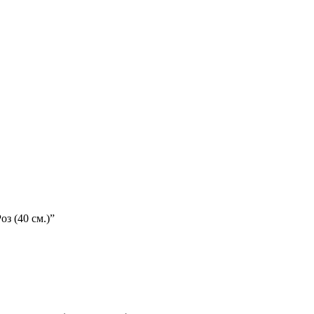
з (40 см.)”