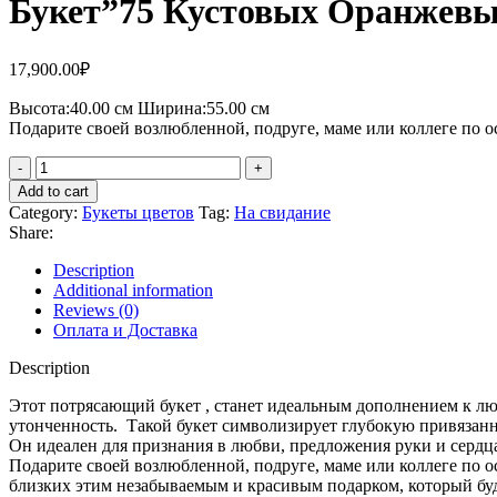
Букет”75 Кустовых Оранжевых
17,900.00
₽
Высота:40.
00 см
Ширина:55.0
0 см
Подарите своей возлюбленной, подруге, маме или коллеге по ос
Add to cart
Category:
Букеты цветов
Tag:
На свидание
Share:
Description
Additional information
Reviews (0)
Оплата и Доставка
Description
Этот потрясающий букет , станет идеальным дополнением к лю
утонченность. Такой букет символизирует глубокую привязанно
Он идеален для признания в любви, предложения руки и сердца 
Подарите своей возлюбленной, подруге, маме или коллеге по о
близких этим незабываемым и красивым подарком, который буде