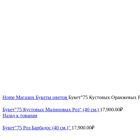
Home
Магазин
Букеты цветов
Букет”75 Кустовых Оранжевых Ро
Букет"75 Кустовых Малиновых Роз" (40 см.)
17,900.00
₽
Назад к товарам
Букет"75 Роз Барбадос (40 см.)"
17,900.00
₽