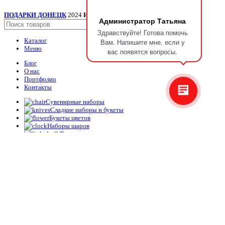
ПОДАРКИ ДОНЕЦК
2024
ИП Мудрик А.В. ИНН ОГРН
.
Администратор Татьяна
Поиск
Здравствуйте! Готова помочь
Каталог
Вам. Напишите мне, если у
Меню
вас появятся вопросы.
Блог
О нас
Портфолио
Контакты
Сувенирные наборы
Сладкие наборы и букеты
Букеты цветов
Наборы шаров
Топперы
Упаковка
Корзина
Закрыть
Букет”75 Малиновых Роз (50 см.)”
14,700.00
₽