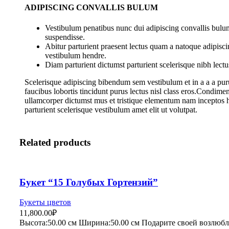
ADIPISCING CONVALLIS BULUM
Vestibulum penatibus nunc dui adipiscing convallis bulum
suspendisse.
Abitur parturient praesent lectus quam a natoque adipisci
vestibulum hendre.
Diam parturient dictumst parturient scelerisque nibh lectu
Scelerisque adipiscing bibendum sem vestibulum et in a a a pur
faucibus lobortis tincidunt purus lectus nisl class eros.Condime
ullamcorper dictumst mus et tristique elementum nam inceptos 
parturient scelerisque vestibulum amet elit ut volutpat.
Related products
Букет “15 Голубых Гортензий”
Букеты цветов
11,800.00
₽
Высота:50.
00 см
Ширина:50
.00 см
Подарите своей возлюбл