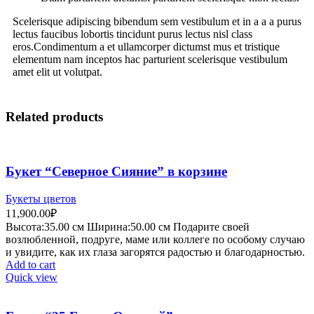
Scelerisque adipiscing bibendum sem vestibulum et in a a a purus
lectus faucibus lobortis tincidunt purus lectus nisl class
eros.Condimentum a et ullamcorper dictumst mus et tristique
elementum nam inceptos hac parturient scelerisque vestibulum
amet elit ut volutpat.
Related products
Букет “Северное Сияние” в корзине
Букеты цветов
11,900.00
₽
Высота:35.
00 см
Ширина:50
.00 см
Подарите своей
возлюбленной, подруге, маме или коллеге по особому случаю
и увидите, как их глаза загорятся радостью и благодарностью.
Add to cart
Quick view