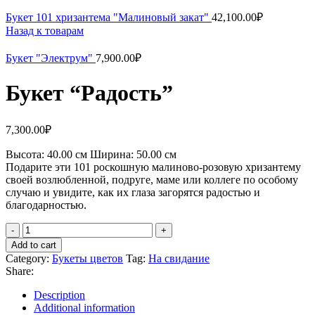
Букет 101 хризантема "Малиновый закат"
42,100.00
₽
Назад к товарам
Букет "Электрум"
7,900.00
₽
Букет “Радость”
7,300.00
₽
Высота:
40.00 см
Ширина:
50
.00 см
Подарите эти 101 роскошную малиново-розовую хризантему
своей возлюбленной, подруге, маме или коллеге по особому
случаю и увидите, как их глаза загорятся радостью и
благодарностью.
Add to cart
Category:
Букеты цветов
Tag:
На свидание
Share:
Description
Additional information