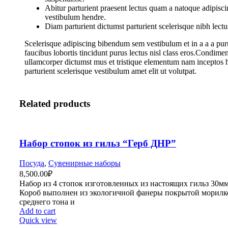
Abitur parturient praesent lectus quam a natoque adipisci
vestibulum hendre.
Diam parturient dictumst parturient scelerisque nibh lectu
Scelerisque adipiscing bibendum sem vestibulum et in a a a pur
faucibus lobortis tincidunt purus lectus nisl class eros.Condime
ullamcorper dictumst mus et tristique elementum nam inceptos 
parturient scelerisque vestibulum amet elit ut volutpat.
Related products
Набор стопок из гильз “Герб ДНР”
Посуда
,
Сувенирные наборы
8,500.00
₽
Набор из 4 стопок изготовленных из настоящих гильз 30мм
Короб выполнен из экологичной фанеры покрытой морилк
среднего тона и
Add to cart
Quick view