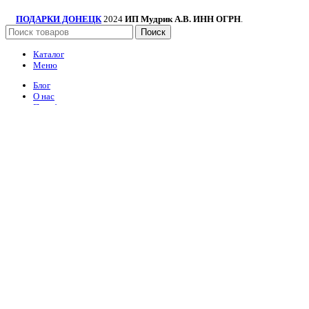
ПОДАРКИ ДОНЕЦК
2024
ИП Мудрик А.В. ИНН ОГРН
.
Поиск
Каталог
Меню
Блог
О нас
Портфолио
Контакты
Сувенирные наборы
Сладкие наборы и букеты
Букеты цветов
Наборы шаров
Топперы
Упаковка
Корзина
Закрыть