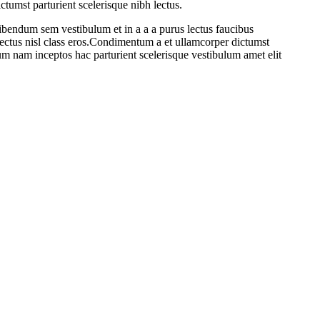
ctumst parturient scelerisque nibh lectus.
ibendum sem vestibulum et in a a a purus lectus faucibus
 lectus nisl class eros.Condimentum a et ullamcorper dictumst
um nam inceptos hac parturient scelerisque vestibulum amet elit