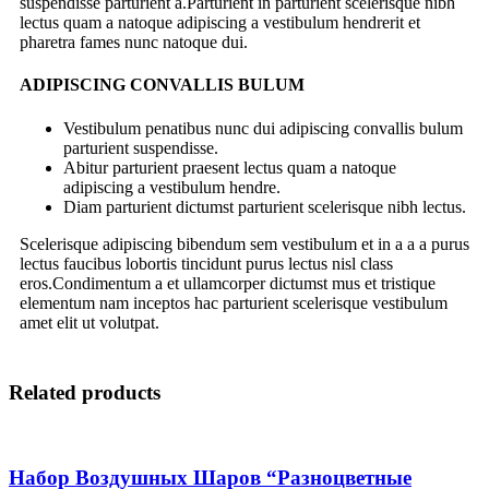
suspendisse parturient a.Parturient in parturient scelerisque nibh
lectus quam a natoque adipiscing a vestibulum hendrerit et
pharetra fames nunc natoque dui.
ADIPISCING CONVALLIS BULUM
Vestibulum penatibus nunc dui adipiscing convallis bulum
parturient suspendisse.
Abitur parturient praesent lectus quam a natoque
adipiscing a vestibulum hendre.
Diam parturient dictumst parturient scelerisque nibh lectus.
Scelerisque adipiscing bibendum sem vestibulum et in a a a purus
lectus faucibus lobortis tincidunt purus lectus nisl class
eros.Condimentum a et ullamcorper dictumst mus et tristique
elementum nam inceptos hac parturient scelerisque vestibulum
amet elit ut volutpat.
Related products
Набор Воздушных Шаров “Разноцветные