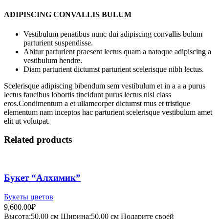
ADIPISCING CONVALLIS BULUM
Vestibulum penatibus nunc dui adipiscing convallis bulum
parturient suspendisse.
Abitur parturient praesent lectus quam a natoque adipiscing a
vestibulum hendre.
Diam parturient dictumst parturient scelerisque nibh lectus.
Scelerisque adipiscing bibendum sem vestibulum et in a a a purus
lectus faucibus lobortis tincidunt purus lectus nisl class
eros.Condimentum a et ullamcorper dictumst mus et tristique
elementum nam inceptos hac parturient scelerisque vestibulum amet
elit ut volutpat.
Related products
Букет “Алхимик”
Букеты цветов
9,600.00
₽
Высота:5
0.00 см
Ширина:50
.00 см
Подарите своей