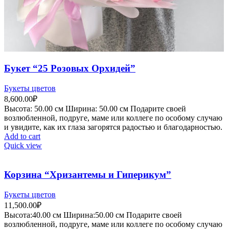
Букет “25 Розовых Орхидей”
Букеты цветов
8,600.00
₽
Высота:
5
0.00 см
Ширина:
50
.00 см
Подарите своей
возлюбленной, подруге, маме или коллеге по особому случаю
и увидите, как их глаза загорятся радостью и благодарностью.
Add to cart
Quick view
Корзина “Хризантемы и Гиперикум”
Букеты цветов
11,500.00
₽
Высота:40.
00 см
Ширина:50
.00 см
Подарите своей
возлюбленной, подруге, маме или коллеге по особому случаю