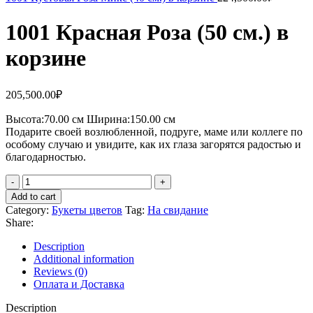
1001 Красная Роза (50 см.) в
корзине
205,500.00
₽
Высота:70.
00 см
Ширина:150.0
0 см
Подарите своей возлюбленной, подруге, маме или коллеге по
особому случаю и увидите, как их глаза загорятся радостью и
благодарностью.
1001
Красная
Add to cart
Роза
Category:
Букеты цветов
Tag:
На свидание
(50
Share:
см.)
в
Description
корзине
Additional information
quantity
Reviews (0)
Оплата и Доставка
Description