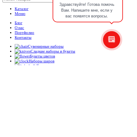
Здравствуйте! Готова помочь
Каталог
Вам. Напишите мне, если у
Меню
вас появятся вопросы.
Блог
О нас
Портфолио
Контакты
Сувенирные наборы
Сладкие наборы и букеты
Букеты цветов
Наборы шаров
Топперы
Упаковка
Корзина
Закрыть
101 Подсолнух
30,500.00
₽
101
Подсолнух
Add to cart
quantity
Главная
Меню