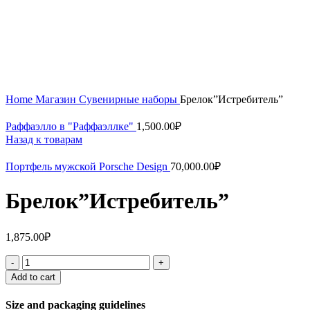
Увеличить
Home
Магазин
Сувенирные наборы
Брелок”Истребитель”
Раффаэлло в "Раффаэллке"
1,500.00
₽
Назад к товарам
Портфель мужской Porsche Design
70,000.00
₽
Брелок”Истребитель”
1,875.00
₽
Брелок"Истребитель"
quantity
Add to cart
Size and packaging guidelines