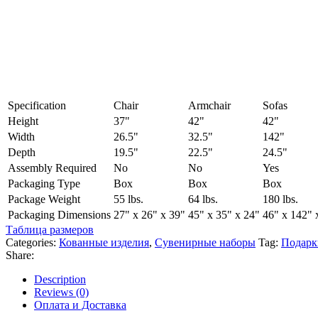
Specification
Chair
Armchair
Sofas
Height
37"
42"
42"
Width
26.5"
32.5"
142"
Depth
19.5"
22.5"
24.5"
Assembly Required
No
No
Yes
Packaging Type
Box
Box
Box
Package Weight
55 lbs.
64 lbs.
180 lbs.
Packaging Dimensions
27" x 26" x 39"
45" x 35" x 24"
46" x 142" 
Таблица размеров
Categories:
Кованные изделия
,
Сувенирные наборы
Tag:
Подарк
Share:
Description
Reviews (0)
Оплата и Доставка