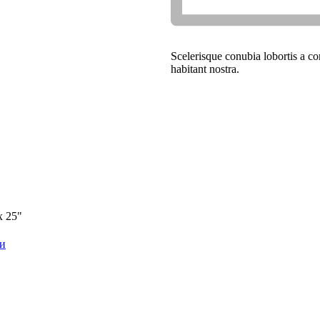
Scelerisque conubia lobortis a c
habitant nostra.
x 25"
и