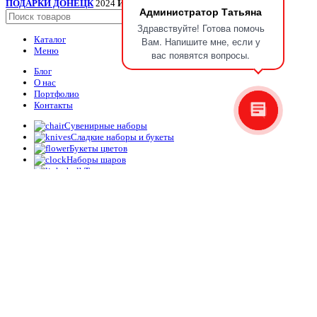
ПОДАРКИ ДОНЕЦК
2024
ИП Мудрик А.В. ИНН ОГРН
.
Администратор Татьяна
Поиск
Здравствуйте! Готова помочь
Каталог
Вам. Напишите мне, если у
Меню
вас появятся вопросы.
Блог
О нас
Портфолио
Контакты
Сувенирные наборы
Сладкие наборы и букеты
Букеты цветов
Наборы шаров
Топперы
Упаковка
Корзина
Закрыть
Бумага упаковочная глянцевая “Счастья и любви”, двусторонняя
75.00
₽
Add to cart
Главная