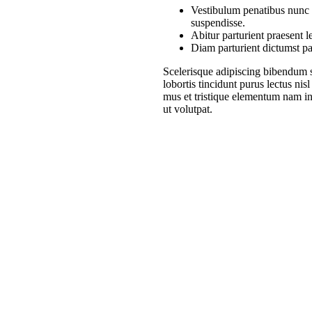
Vestibulum penatibus nunc d
suspendisse.
Abitur parturient praesent 
Diam parturient dictumst par
Scelerisque adipiscing bibendum s
lobortis tincidunt purus lectus ni
mus et tristique elementum nam in
ut volutpat.