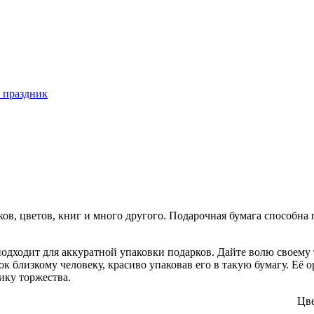
 праздник
ов, цветов, книг и много другого. Подарочная бумага способна
одходит для аккуратной упаковки подарков. Дайте волю своему 
ок близкому человеку, красиво упаковав его в такую бумагу. Е
ику торжества.
ага Цвет:Ми