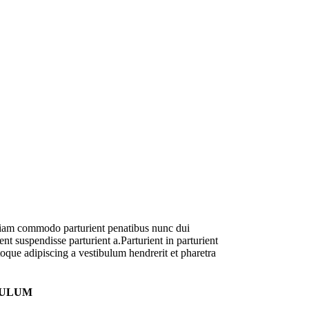
diam commodo parturient penatibus nunc dui
nt suspendisse parturient a.Parturient in parturient
oque adipiscing a vestibulum hendrerit et pharetra
BULUM