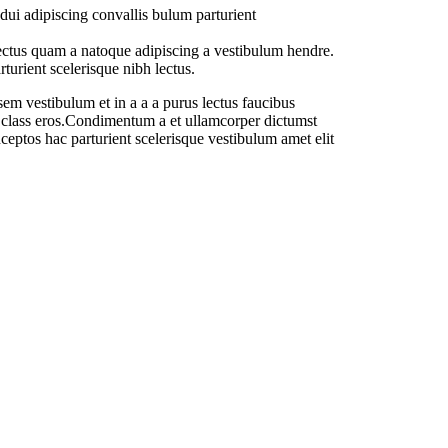
ui adipiscing convallis bulum parturient
lectus quam a natoque adipiscing a vestibulum hendre.
turient scelerisque nibh lectus.
em vestibulum et in a a a purus lectus faucibus
sl class eros.Condimentum a et ullamcorper dictumst
ceptos hac parturient scelerisque vestibulum amet elit