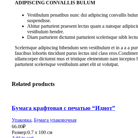
ADIPISCING CONVALLIS BULUM
Vestibulum penatibus nunc dui adipiscing convallis bulum
suspendisse.
Abitur parturient praesent lectus quam a natoque adipisci
vestibulum hendre.
Diam parturient dictumst parturient scelerisque nibh lectu
Scelerisque adipiscing bibendum sem vestibulum et in a a a pur
faucibus lobortis tincidunt purus lectus nisl class eros.Condime
ullamcorper dictumst mus et tristique elementum nam inceptos 
parturient scelerisque vestibulum amet elit ut volutpat.
Related products
Бумага крафтовая с печатью “Идиот”
Упаковка
,
Бумага упаковочная
66.00
₽
Размер:0.7 х 100 см
Add to cart