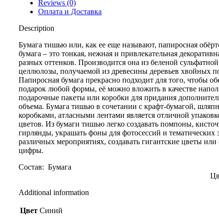
Reviews (0)
Оплата и Доставка
Description
Бумага тишью или, как ее еще называют, папиросная обёрт
бумага – это тонкая, нежная и привлекательная декоративн
разных оттенков. Производится она из беленой сульфатной
целлюлозы, получаемой из древесины деревьев хвойных п
Папиросная бумага прекрасно подходит для того, чтобы об
подарок любой формы, её можно вложить в качестве напол
подарочные пакеты или коробки для придания дополнител
объема. Бумага тишью в сочетании с крафт-бумагой, шля
коробками, атласными лентами является отличной упаковк
цветов. Из бумаги тишью легко создавать помпоны, кисточ
гирлянды, украшать фоны для фотосессий и тематических 
различных мероприятиях, создавать гигантские цветы или
цифры.
Состав: Бум
Цвет:Син
Additional information
Цвет
Синий