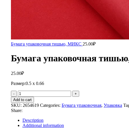
Бумага упаковочная тишью, МИКС
25.00
₽
Бумага упаковочная тишью,
25.00
₽
Размер:0.5 х 0.66
Add to cart
SKU:
2654619
Categories:
Бумага упаковочная
,
Упаковка
Ta
Share:
Description
Additional information