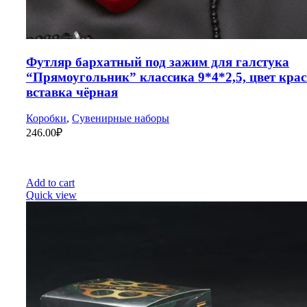
Футляр бархатный под зажим для галстука
“Прямоугольник” классика 9*4*2,5, цвет кра
вставка чёрная
Коробки
,
Сувенирные наборы
246.00
₽
Add to cart
Quick view