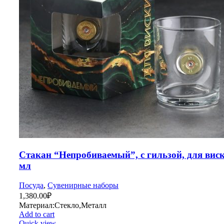
Стакан “Непробиваемый”, с гильзой, для вис
мл
Посуда
,
Сувенирные наборы
1,380.00
₽
Материал:Стекло,Металл
Add to cart
Quick view