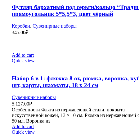
Футляр бархатный под серьги/кольцо “Тради
прямоугольник 5*5,5*3, цвет чёрный
Коробки
,
Сувенирные наборы
345.00
₽
Add to cart
Quick view
Набор 6 в 1: фляжка 8 oz, рюмка, воронка, ку
шт, карты, шахматы, 18 х 24 см
Сувенирные наборы
5,127.00
₽
Особенности Фляга из нержавеющей стали, покрыта
искусственной кожей, 13 × 10 см. Рюмка из нержавеющей с
50 мл. Воронка из
Add to cart
Quick view