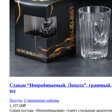
Стакан “Непробиваемый. Лопата”, граненый,
мл
Посуда
,
Сувенирные наборы
1,197.00
₽
Серия посуды «Непробиваемая» станет стильным акцентом