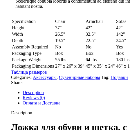
Scelerisque conubia lobortis a condimentum ad eleifend dui i
habitant nostra.
Specification
Chair
Armchair
Sofas
Height
37"
42"
42"
Width
26.5"
32.5"
142"
Depth
19.5"
22.5"
24.5"
Assembly Required
No
No
Yes
Packaging Type
Box
Box
Box
Package Weight
55 lbs.
64 lbs.
180 lbs
Packaging Dimensions
27" x 26" x 39"
45" x 35" x 24"
46" x 1
Таблица размеров
Categories:
Аксессуары
,
Сувенирные наборы
Tag:
Подарки
Share:
Description
Reviews (0)
Оплата и Доставка
Description
Ложка для обуви и щетка, с