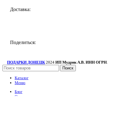
Доставка:
Поделиться:
ПОДАРКИ ДОНЕЦК
2024
ИП Мудрик А.В. ИНН ОГРН
.
Поиск
Каталог
Меню
Блог
О нас
Портфолио
Контакты
Сувенирные наборы
Сладкие наборы и букеты
Букеты цветов
Наборы шаров
Топперы