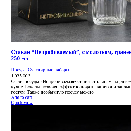
Стакан “Непробиваемый”, с молотком, гране
250 мл
Посуда
,
Сувенирные наборы
1,035.00
₽
Серия посуды «Непробиваемая» станет стильным акцентом
кухне. Бокалы позволят эффектно подать напитки и запом
гостям. Также необычную посуду можно
Add to cart
Quick view