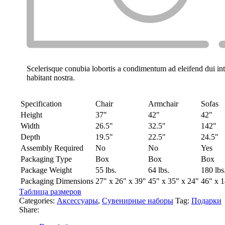
Scelerisque conubia lobortis a condimentum ad eleifend dui i
habitant nostra.
Specification
Chair
Armchair
Sofas
Height
37"
42"
42"
Width
26.5"
32.5"
142"
Depth
19.5"
22.5"
24.5"
Assembly Required
No
No
Yes
Packaging Type
Box
Box
Box
Package Weight
55 lbs.
64 lbs.
180 lbs
Packaging Dimensions
27" x 26" x 39"
45" x 35" x 24"
46" x 1
Таблица размеров
Categories:
Аксессуары
,
Сувенирные наборы
Tag:
Подарки
Share: