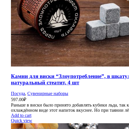
Камни для виски “Злоупотребление”, в шкату
натуральный стеатит, 4 шт
Посуда
,
Сувенирные наборы
597.00
₽
Раньше в виски было принято добавлять кубики льда, так к
охлаждённом виде этот напиток вкуснее. Но при таянии л
Add to cart
Quick view