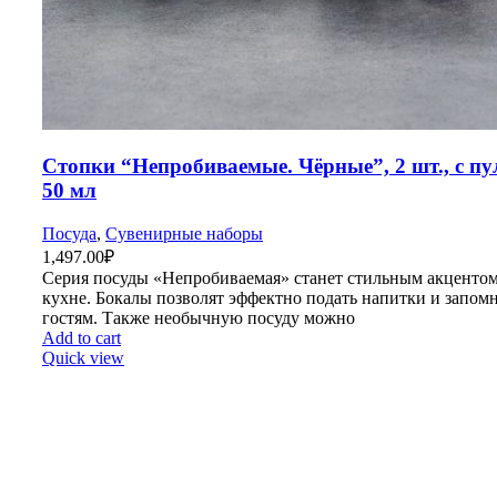
Стопки “Непробиваемые. Чёрные”, 2 шт., с пу
50 мл
Посуда
,
Сувенирные наборы
1,497.00
₽
Серия посуды «Непробиваемая» станет стильным акцентом
кухне. Бокалы позволят эффектно подать напитки и запом
гостям. Также необычную посуду можно
Add to cart
Quick view