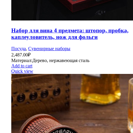
Набор для вина 4 предмета: штопор, пробка,
каплеуловитель, нож для фольги
Посуда
,
Сувенирные наборы
2,487.00
₽
Материал:Дерево, нержавеющая сталь
Add to cart
Quick view