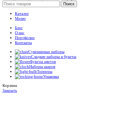
Поиск
Каталог
Меню
Блог
О нас
Портфолио
Контакты
Сувенирные наборы
Сладкие наборы и букеты
Букеты цветов
Наборы шаров
Топперы
Упаковка
Корзина
Закрыть
Лопатка для обуви в футляре
14,375.00
₽
Add to cart
Главная