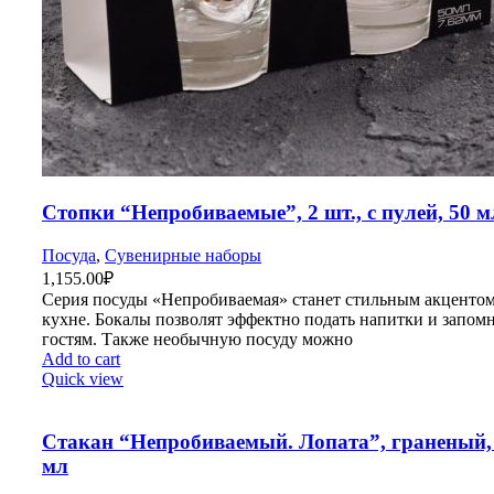
Стопки “Непробиваемые”, 2 шт., с пулей, 50 м
Посуда
,
Сувенирные наборы
1,155.00
₽
Серия посуды «Непробиваемая» станет стильным акцентом
кухне. Бокалы позволят эффектно подать напитки и запом
гостям. Также необычную посуду можно
Add to cart
Quick view
Стакан “Непробиваемый. Лопата”, граненый,
мл