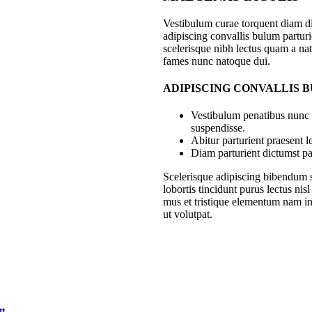
Vestibulum curae torquent diam 
adipiscing convallis bulum parturie
scelerisque nibh lectus quam a nat
fames nunc natoque dui.
ADIPISCING CONVALLIS 
Vestibulum penatibus nunc d
suspendisse.
Abitur parturient praesent 
Diam parturient dictumst par
Scelerisque adipiscing bibendum s
lobortis tincidunt purus lectus ni
mus et tristique elementum nam in
ut volutpat.