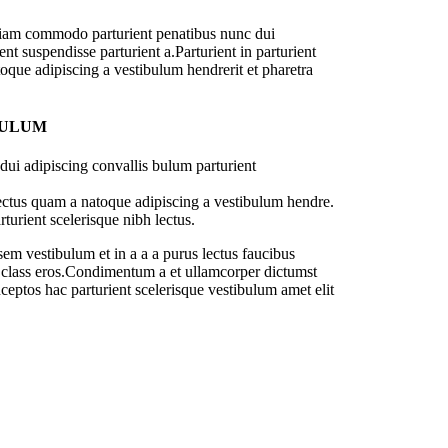
diam commodo parturient penatibus nunc dui
nt suspendisse parturient a.Parturient in parturient
oque adipiscing a vestibulum hendrerit et pharetra
BULUM
ui adipiscing convallis bulum parturient
lectus quam a natoque adipiscing a vestibulum hendre.
turient scelerisque nibh lectus.
em vestibulum et in a a a purus lectus faucibus
sl class eros.Condimentum a et ullamcorper dictumst
ceptos hac parturient scelerisque vestibulum amet elit