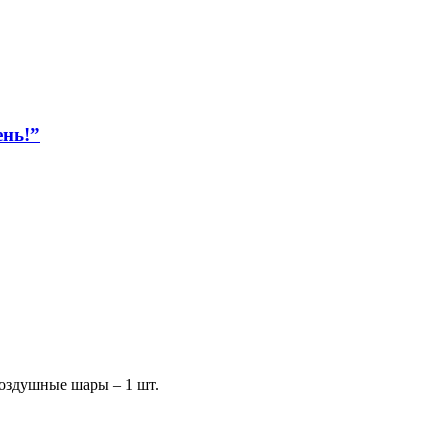
нь!”
оздушные шары – 1 шт.