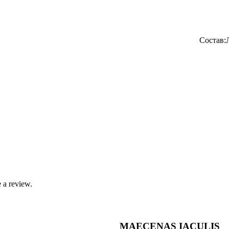
ав:Латексные воздушные
 a review.
MAECENAS IACULIS