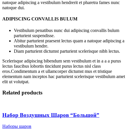
natoque adipiscing a vestibulum hendrerit et pharetra fames nunc
natoque dui.
ADIPISCING CONVALLIS BULUM
Vestibulum penatibus nunc dui adipiscing convallis bulum
parturient suspendisse.
Abitur parturient praesent lectus quam a natoque adipiscing a
vestibulum hendre.
Diam parturient dictumst parturient scelerisque nibh lectus.
Scelerisque adipiscing bibendum sem vestibulum et in a a a purus
lectus faucibus lobortis tincidunt purus lectus nisl class
eros.Condimentum a et ullamcorper dictumst mus et tristique
elementum nam inceptos hac parturient scelerisque vestibulum amet
elit ut volutpat.
Related products
Набор Воздушных Шаров “Большой”
Наборы шаров