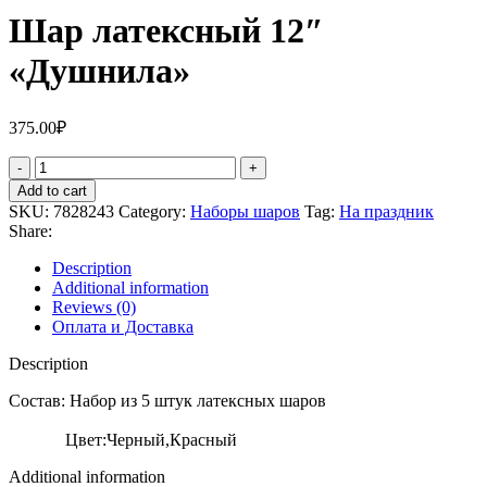
Шар латексный 12″
«Душнила»
375.00
₽
Шар
латексный
Add to cart
12"
SKU:
7828243
Category:
Наборы шаров
Tag:
На праздник
«Душнила»
Share:
quantity
Description
Additional information
Reviews (0)
Оплата и Доставка
Description
Состав: Набор из 5 штук латексных шаров
Цвет:Черный,Красный
Additional information