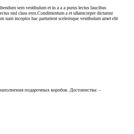
ibendum sem vestibulum et in a a a purus lectus faucibus
 lectus nisl class eros.Condimentum a et ullamcorper dictumst
um nam inceptos hac parturient scelerisque vestibulum amet elit
наполнения подарочных коробок. Достоинства: –