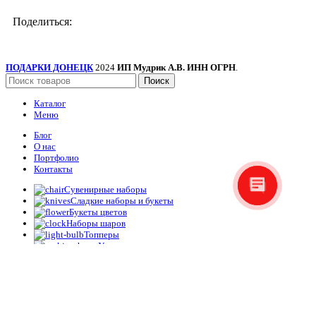
Поделиться:
ПОДАРКИ ДОНЕЦК
2024
ИП Мудрик А.В. ИНН ОГРН
.
Поиск
Каталог
Меню
Блог
О нас
Портфолио
Контакты
Сувенирные наборы
Сладкие наборы и букеты
Букеты цветов
Наборы шаров
Топперы
Упаковка
Корзина
Закрыть
Проволока для изготовления искусственных цветов “Зелёная” длина 40