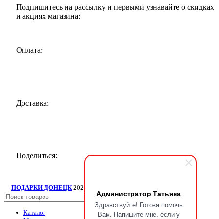
Подпишитесь на рассылку и первыми узнавайте о скидках
и акциях магазина:
Оплата:
Доставка:
Поделиться:
ПОДАРКИ ДОНЕЦК
2024
ИП Мудрик А.В. ИНН ОГРН
.
Администратор Татьяна
Поиск
Здравствуйте! Готова помочь
Каталог
Вам. Напишите мне, если у