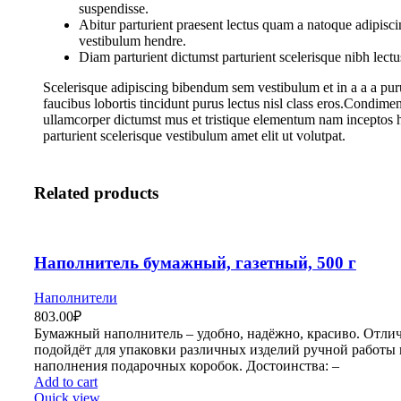
suspendisse.
Abitur parturient praesent lectus quam a natoque adipisci
vestibulum hendre.
Diam parturient dictumst parturient scelerisque nibh lectu
Scelerisque adipiscing bibendum sem vestibulum et in a a a pur
faucibus lobortis tincidunt purus lectus nisl class eros.Condime
ullamcorper dictumst mus et tristique elementum nam inceptos 
parturient scelerisque vestibulum amet elit ut volutpat.
Related products
Наполнитель бумажный, газетный, 500 г
Наполнители
803.00
₽
Бумажный наполнитель – удобно, надёжно, красиво. Отли
подойдёт для упаковки различных изделий ручной работы 
наполнения подарочных коробок. Достоинства: –
Add to cart
Quick view