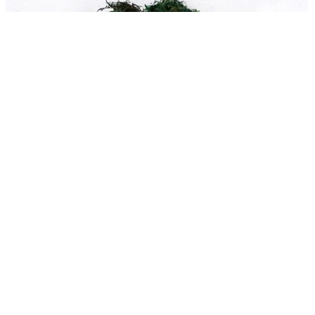
Декоративный наполнитель”Мох натуральный” 50 г
396.00
₽