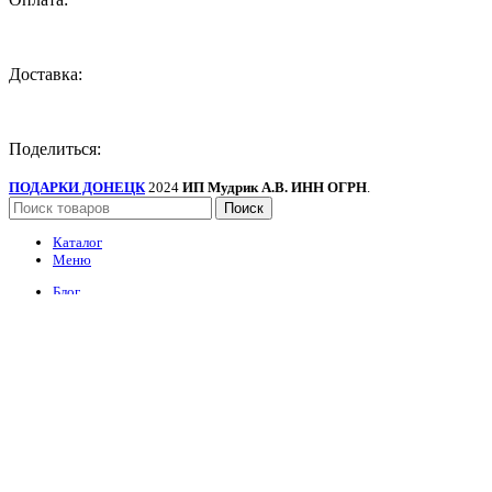
Доставка:
Поделиться:
ПОДАРКИ ДОНЕЦК
2024
ИП Мудрик А.В. ИНН ОГРН
.
Поиск
Каталог
Меню
Блог
О нас
Портфолио
Контакты
Сувенирные наборы
Сладкие наборы и букеты
Букеты цветов
Наборы шаров
Топперы
Упаковка