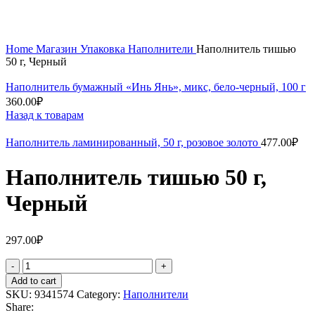
Home
Магазин
Упаковка
Наполнители
Наполнитель тишью
50 г, Черный
Наполнитель бумажный «Инь Янь», микс, бело-черный, 100 г
360.00
₽
Назад к товарам
Наполнитель ламинированный, 50 г, розовое золото
477.00
₽
Наполнитель тишью 50 г,
Черный
297.00
₽
Наполнитель
тишью
Add to cart
50
SKU:
9341574
Category:
Наполнители
г,
Share:
Черный