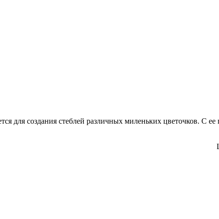
тся для создания стеблей различных миленьких цветочков. С ее
мага,Металл