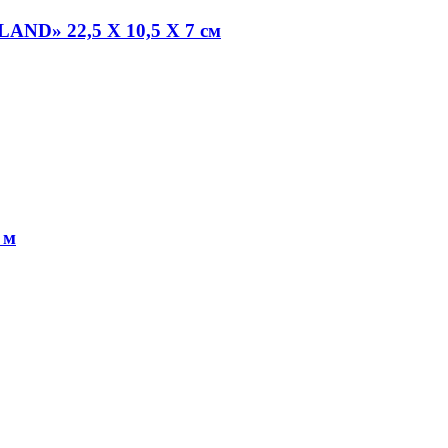
AND» 22,5 Х 10,5 Х 7 см
 м
.3 Длина, см: