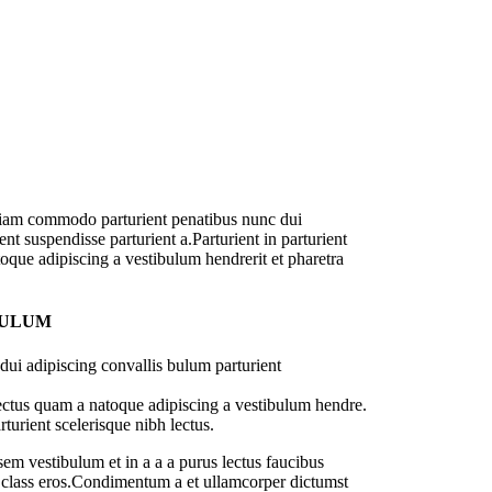
diam commodo parturient penatibus nunc dui
nt suspendisse parturient a.Parturient in parturient
oque adipiscing a vestibulum hendrerit et pharetra
BULUM
ui adipiscing convallis bulum parturient
lectus quam a natoque adipiscing a vestibulum hendre.
turient scelerisque nibh lectus.
em vestibulum et in a a a purus lectus faucibus
sl class eros.Condimentum a et ullamcorper dictumst