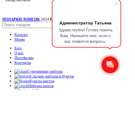
ПОДАРКИ ДОНЕЦК
2024
ИП Мудрик А.В. ИНН ОГРН
.
Администратор Татьяна
Поиск
Здравствуйте! Готова помочь
Каталог
Вам. Напишите мне, если у
Меню
вас появятся вопросы.
Блог
О нас
Портфолио
Контакты
Сувенирные наборы
Сладкие наборы и букеты
Букеты цветов
Наборы шаров
Топперы
Упаковка
Корзина
Закрыть
Наполнитель бумажный, пергамент, 500 г
1,100.00
₽