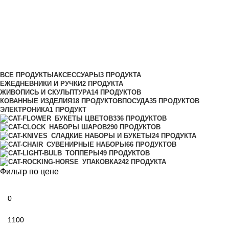
Наполнители
Тур-страны
ВСЕ
ПРОДУКТЫ
АКСЕССУАРЫ
3 ПРОДУКТА
ЕЖЕДНЕВНИКИ И РУЧКИ
2 ПРОДУКТА
ЖИВОПИСЬ И СКУЛЬПТУРА
14 ПРОДУКТОВ
КОВАННЫЕ ИЗДЕЛИЯ
18 ПРОДУКТОВ
ПОСУДА
35 ПРОДУКТОВ
ЭЛЕКТРОНИКА
1 ПРОДУКТ
БУКЕТЫ ЦВЕТОВ
336 ПРОДУКТОВ
НАБОРЫ ШАРОВ
290 ПРОДУКТОВ
СЛАДКИЕ НАБОРЫ И БУКЕТЫ
24 ПРОДУКТА
СУВЕНИРНЫЕ НАБОРЫ
66 ПРОДУКТОВ
ТОППЕРЫ
49 ПРОДУКТОВ
УПАКОВКА
242 ПРОДУКТА
Фильтр по цене
Min
price
Max
price