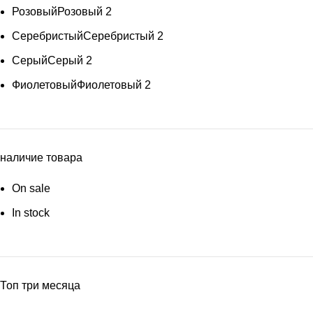
Розовый
Розовый
2
Серебристый
Серебристый
2
Серый
Серый
2
Фиолетовый
Фиолетовый
2
наличие товара
On sale
In stock
Топ три месяца